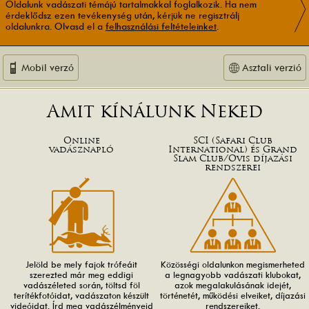
Oldalunk vadászati témájú tartalmakkal foglalkozik. Ha nem
érdeklődsz ezen tevékenység után, kérjük ne regisztrálj
oldalunkra. Olvasd el a
felhasználási feltételeinket
.
Mobil verzó
Asztali verzió
Amit kínálunk Neked
Online
SCI (Safari Club
vadásznapló
International) és Grand
Slam Club/Ovis díjazási
rendszerei
Jelöld be mely fajok trófeáit
Közösségi oldalunkon megismerheted
szerezted már meg eddigi
a legnagyobb vadászati klubokat,
vadászéleted során, töltsd föl
azok megalakulásának idejét,
terítékfotóidat, vadászaton készült
történetét, működési elveiket, díjazási
videóidat. Írd meg vadászélményeid
rendszereiket.