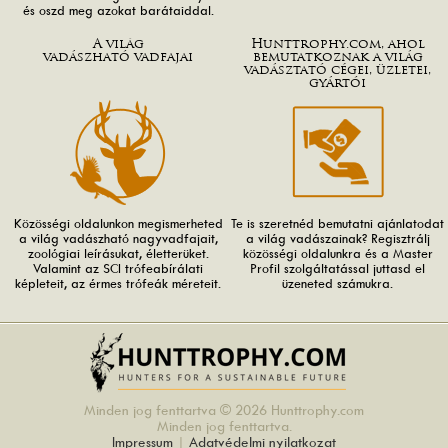
és oszd meg azokat barátaiddal.
A világ
Hunttrophy.com, ahol
vadászható vadfajai
bemutatkoznak a világ
vadásztató cégei, üzletei,
gyártói
Közösségi oldalunkon megismerheted
Te is szeretnéd bemutatni ajánlatodat
a világ vadászható nagyvadfajait,
a világ vadászainak? Regisztrálj
zoológiai leírásukat, életterüket.
közösségi oldalunkra és a Master
Valamint az SCI trófeabírálati
Profil szolgáltatással juttasd el
képleteit, az érmes trófeák méreteit.
üzeneted számukra.
Minden jog fenttartva © 2026 Hunttrophy.com
Minden jog fenttartva.
Impressum
|
Adatvédelmi nyilatkozat